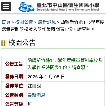
跳
至
選
主
單
首頁
>
校園公告
>
最新消息
>
函轉新竹縣115學年度
要
總量管制學校及入學作業時間表1 份，請查照。
內
容
校園公告
區
函轉新竹縣115學年度總量管制學校及
公告主旨
入學作業時間表1 份，請查照。
發佈日期
2026 年 1 月 08 日
發佈單位
註冊組
公告類別
最新消息
公告等級
無