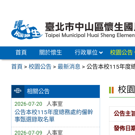
跳
至
主
要
內
容
首頁
關於懷生
行政單位
校園公告
區
首頁
>
校園公告
>
最新消息
>
公告本校115年
校
相關公告
2026-07-20
人事室
公告本校115年度總務處約僱幹
公告主
事甄選錄取名單
發佈日
2026-07-09
人事室