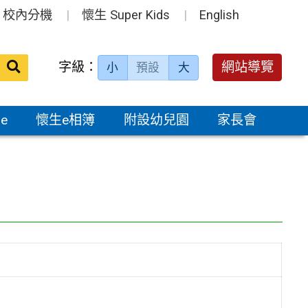
校內分機
懷生 Super Kids
English
送出
字級：
網站導覽
小
預設
大
搜
尋：
e
懷生e相簿
附設幼兒園
家長會