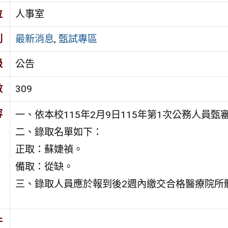
位
人事室
別
最新消息
,
甄試專區
級
公告
數
309
容
一、依本校115年2月9日115年第1次公務人員
二、錄取名單如下：
正取：蘇婕禎。
備取：從缺。
三、錄取人員應於報到後2週內繳交合格醫療院所
件