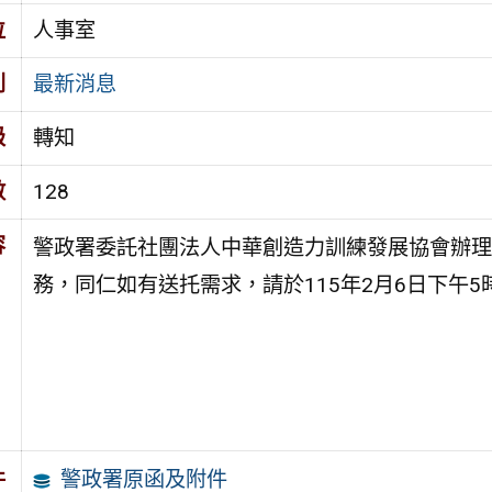
位
人事室
別
最新消息
級
轉知
數
128
容
警政署委託社團法人中華創造力訓練發展協會辦理
務，同仁如有送托需求，請於115年2月6日下午
警政署原函及附件
件