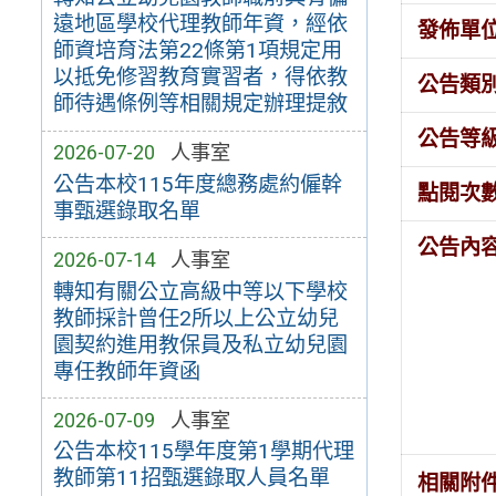
遠地區學校代理教師年資，經依
發佈單
師資培育法第22條第1項規定用
以抵免修習教育實習者，得依教
公告類
師待遇條例等相關規定辦理提敘
公告等
2026-07-20
人事室
公告本校115年度總務處約僱幹
點閱次
事甄選錄取名單
公告內
2026-07-14
人事室
轉知有關公立高級中等以下學校
教師採計曾任2所以上公立幼兒
園契約進用教保員及私立幼兒園
專任教師年資函
2026-07-09
人事室
公告本校115學年度第1學期代理
教師第11招甄選錄取人員名單
相關附