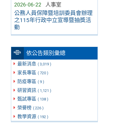
2026-06-22
人事室
公務人員保障暨培訓委員會辦理
之115年行政中立宣導暨抽獎活
動
依公告類別彙總
最新消息
( 3,019 )
家長專區
( 720 )
防疫專區
( 9 )
研習資訊
( 1,121 )
甄試專區
( 138 )
榮譽榜
( 226 )
教學資源
( 192 )