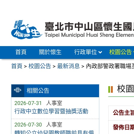
跳
至
主
要
內
容
首頁
關於懷生
行政單位
校園公告
區
首頁
>
校園公告
>
最新消息
>
內政部警政署職場
校
相關公告
2026-07-31
人事室
行政中立數位學習暨抽獎活動
公告主
2026-07-30
人事室
發佈日
轉知公立幼兒園教師職前具有偏