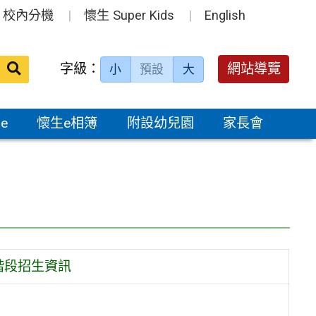
校內分機
懷生 Super Kids
English
送出
字級：
網站導覽
小
預設
大
搜
尋：
e
懷生e相簿
附設幼兒園
家長會
階段招生資訊