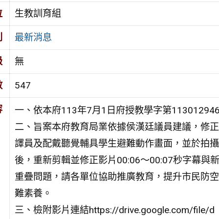
位
生教訓育組
別
最新消息
級
無
數
547
容
一、依本府113年7月1日府授教學字第11301294
二、旨案本府教育局業依據侯漢廷議員建議，修正
譯員及配戴聽覺輔具學生避難動作畫面，並於拍攝
後，重新剪輯並修正影片00:06～00:07秒字幕與
重疊問題，請各單位協助推廣教育，提升市民防空
難素養。
三、檢附影片連結https://drive.google.com/file/d