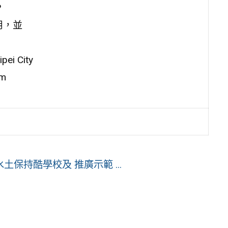
?
運用，並
 City
om
保持酷學校及 推廣示範 ...