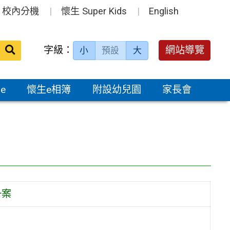
校內分機
懷生 Super Kids
English
送出
字級：
網站導覽
小
預設
大
搜
尋：
e
懷生e相簿
附設幼兒園
家長會
一案