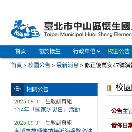
跳
至
主
要
內
容
首頁
關於懷生
行政單位
校園公告
區
首頁
>
校園公告
>
最新消息
>
修正後萬安47號
校
相關公告
2025-09-01
生教訓育組
114年「國家防災日」活動
公告主
2025-09-01
生教訓育組
發佈日
海域事故頻傳請接近海邊務必注