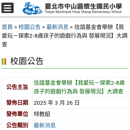
跳
至
選
主
單
首頁
>
校園公告
>
最新消息
>
信誼基金會舉辦【我
要
愛玩－探索2-8歲孩子的遊戲行為與 發展現況】大調
內
查
容
區
校園公告
信誼基金會舉辦【我愛玩－探索2-8歲
公告主旨
孩子的遊戲行為與 發展現況】大調查
發佈日期
2025 年 3 月 26 日
發佈單位
特教組
公告類別
最新消息