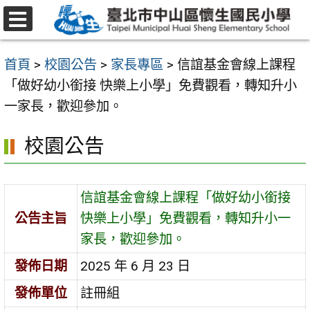
跳
至
選
主
單
首頁
>
校園公告
>
家長專區
>
信誼基金會線上課程
要
「做好幼小銜接 快樂上小學」免費觀看，轉知升小
內
一家長，歡迎參加。
容
區
校園公告
信誼基金會線上課程「做好幼小銜接
公告主旨
快樂上小學」免費觀看，轉知升小一
家長，歡迎參加。
發佈日期
2025 年 6 月 23 日
發佈單位
註冊組