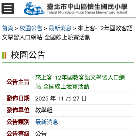
跳
至
選
主
單
首頁
>
校園公告
>
最新消息
>
來上客-12年國教客語
要
文學習入口網站-全國線上競賽活動
內
容
校園公告
區
來上客-12年國教客語文學習入口網
公告主旨
站-全國線上競賽活動
發佈日期
2025 年 11 月 27 日
發佈單位
教學組
公告類別
最新消息
公告等級
公告