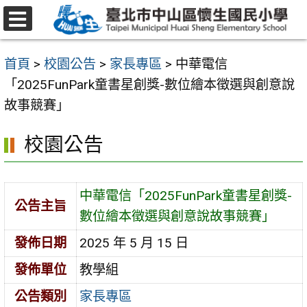
跳
至
選
主
單
首頁
>
校園公告
>
家長專區
>
中華電信
要
「2025FunPark童書星創獎-數位繪本徵選與創意說
內
故事競賽」
容
區
校園公告
中華電信「2025FunPark童書星創獎-
公告主旨
數位繪本徵選與創意說故事競賽」
發佈日期
2025 年 5 月 15 日
發佈單位
教學組
公告類別
家長專區