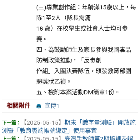
(三)專業創作組：年齡滿15歲以上，每
隊1至2人（隊長需滿
18 歲）在校學生或社會人士均可參
賽。
四、為鼓勵師生及家長參與我國毒品
防制政策推動，「反毒創
作組」入圍決賽隊伍，頒發教育部團
體獎狀乙禎。
五、檢附本案活動DM簡章1份。
宣傳1
相關附件
【2025-05-15】
期末「識字量測驗」開放施
測暨「教育雲端帳號綁定」使用事宜
【2025-05-15】
臺灣手教師第2期培訓及認