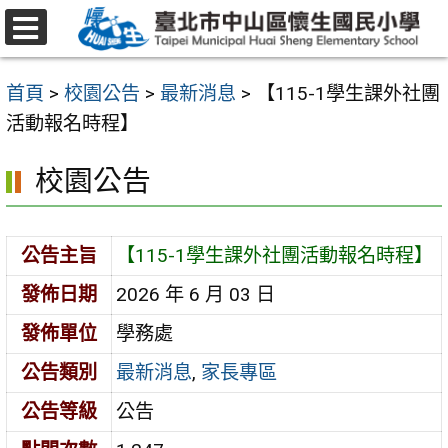
跳
至
選
主
單
首頁
>
校園公告
>
最新消息
>
【115-1學生課外社團
要
活動報名時程】
內
容
校園公告
區
公告主旨
【115-1學生課外社團活動報名時程】
發佈日期
2026 年 6 月 03 日
發佈單位
學務處
公告類別
最新消息
,
家長專區
公告等級
公告