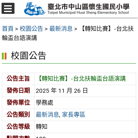
跳
至
選
主
單
首頁
>
校園公告
>
最新消息
>
【轉知比賽】-台北扶
要
輪盃台語演講
內
容
校園公告
區
公告主旨
【轉知比賽】-台北扶輪盃台語演講
發佈日期
2025 年 11 月 26 日
發佈單位
學務處
公告類別
最新消息
,
家長專區
公告等級
轉知