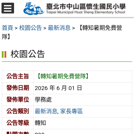
跳
至
選
主
單
首頁
>
校園公告
>
最新消息
>
【轉知暑期免費營
要
隊】
內
容
校園公告
區
公告主旨
【轉知暑期免費營隊】
發佈日期
2026 年 6 月 01 日
發佈單位
學務處
公告類別
最新消息
,
家長專區
公告等級
轉知