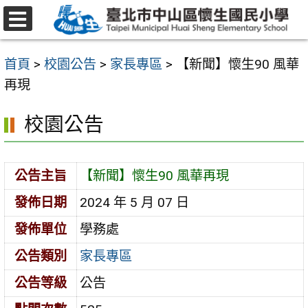
跳
至
選
主
單
首頁
>
校園公告
>
家長專區
>
【新聞】懷生90 風華
要
再現
內
容
校園公告
區
公告主旨
【新聞】懷生90 風華再現
發佈日期
2024 年 5 月 07 日
發佈單位
學務處
公告類別
家長專區
公告等級
公告