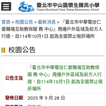
跳
至
選
主
單
首頁
>
校園公告
>
最新消息
>
『臺北市中華電信仁
要
愛職場互助教保服 務 中心』周邊戶外區域及前方人
內
行道，自114年10月1日 起為全面禁止吸菸場所
容
區
校園公告
『臺北市中華電信仁愛職場互助教保
服 務 中心』周邊戶外區域及前方人行
公告主旨
道，自114年10月1日 起為全面禁止吸
菸場所
發佈日期
2025 年 9 月 28 日