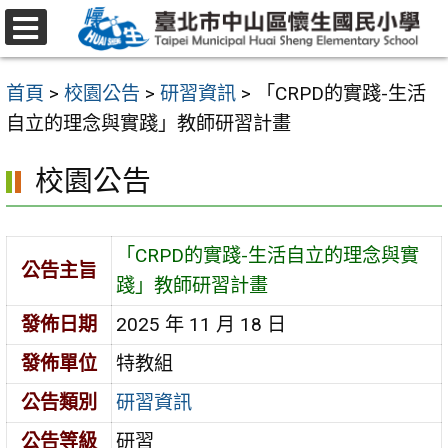
跳
至
選
主
單
首頁
>
校園公告
>
研習資訊
>
「CRPD的實踐-生活
要
自立的理念與實踐」教師研習計畫
內
容
校園公告
區
「CRPD的實踐-生活自立的理念與實
公告主旨
踐」教師研習計畫
發佈日期
2025 年 11 月 18 日
發佈單位
特教組
公告類別
研習資訊
公告等級
研習