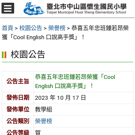
跳
至
選
主
單
首頁
>
校園公告
>
榮譽榜
>
恭喜五年忠班鍾若昂榮
要
獲「Cool English 口說高手獎」！
內
容
校園公告
區
恭喜五年忠班鍾若昂榮獲「Cool
公告主旨
English 口說高手獎」！
發佈日期
2023 年 10 月 17 日
發佈單位
教學組
公告類別
榮譽榜
公告等級
賀