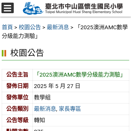
跳
至
選
主
單
首頁
>
校園公告
>
最新消息
>
「2025澳洲AMC數學
要
分級能力測驗」
內
容
校園公告
區
公告主旨
「2025澳洲AMC數學分級能力測驗」
發佈日期
2025 年 5 月 27 日
發佈單位
教學組
公告類別
最新消息
,
家長專區
公告等級
轉知