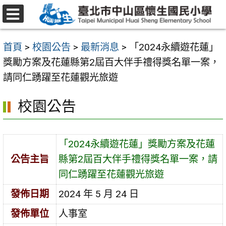
跳
至
選
主
單
首頁
>
校園公告
>
最新消息
>
「2024永續遊花蓮」
要
獎勵方案及花蓮縣第2屆百大伴手禮得獎名單一案，
內
請同仁踴躍至花蓮觀光旅遊
容
區
校園公告
「2024永續遊花蓮」獎勵方案及花蓮
公告主旨
縣第2屆百大伴手禮得獎名單一案，請
同仁踴躍至花蓮觀光旅遊
發佈日期
2024 年 5 月 24 日
發佈單位
人事室