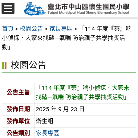
跳
至
選
主
單
首頁
>
校園公告
>
家長專區
>
「114 年度『棄』喘
要
小偵探．大家來找碴—氣喘 防治親子共學抽獎活
內
動」
容
區
校園公告
「114 年度『棄』喘小偵探．大家來
公告主旨
找碴—氣喘 防治親子共學抽獎活動」
發佈日期
2025 年 9 月 23 日
發佈單位
衛生組
公告類別
家長專區