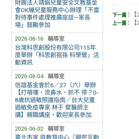
財團法人靖娟兒童安全文教基金
會OK繃兒童服務中心辦理「不當
【2
對待事件處理推廣座談—家長
【2
場」鼓勵參加
2026-06-16
輔導室
台灣科思創股份有限公司115年
度舉辦「科思創祖孫 科學營」活
動資訊
2026-06-04
輔導室
信誼基金會於6／27（六）舉辦
【打噴嚏、流鼻水、抓不 停？0-
8歲抗過敏照護指南／台大兒童
過敏免疫專家 林于 粲醫師主
講】親職講座，歡迎家長參加
2026-06-02
輔導室
臺北市家 庭教育中心『親密互動