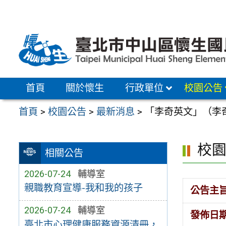
跳
至
主
要
內
容
首頁
關於懷生
行政單位
校園公告
區
首頁
>
校園公告
>
最新消息
>
「李奇英文」（李
校
相關公告
2026-07-24
輔導室
親職教育宣導-我和我的孩子
公告主
2026-07-24
輔導室
發佈日
臺北市心理健康服務資源清冊，