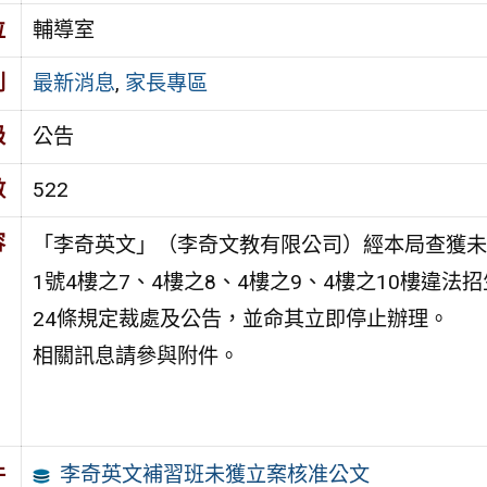
位
輔導室
別
最新消息
,
家長專區
級
公告
數
522
容
「李奇英文」（李奇文教有限公司）經本局查獲未
1號4樓之7、4樓之8、4樓之9、4樓之10樓違
24條規定裁處及公告，並命其立即停止辦理。
相關訊息請參與附件。
李奇英文補習班未獲立案核准公文
件