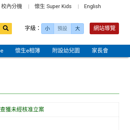
校內分機
懷生 Super Kids
English
送出
字級：
網站導覽
小
預設
大
搜
尋：
e
懷生e相簿
附設幼兒園
家長會
查獲未經核准立案