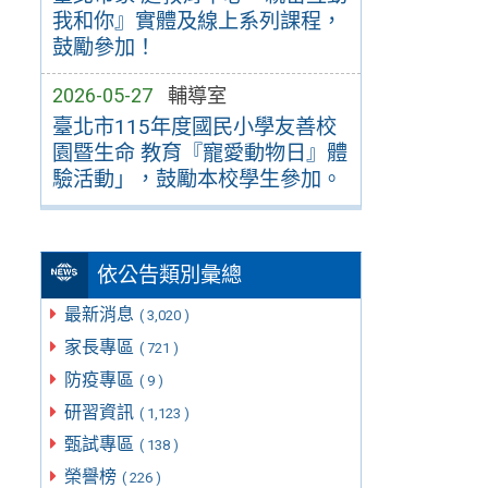
我和你』實體及線上系列課程，
鼓勵參加！
2026-05-27
輔導室
臺北市115年度國民小學友善校
園暨生命 教育『寵愛動物日』體
驗活動」，鼓勵本校學生參加。
依公告類別彙總
最新消息
( 3,020 )
家長專區
( 721 )
防疫專區
( 9 )
研習資訊
( 1,123 )
甄試專區
( 138 )
榮譽榜
( 226 )