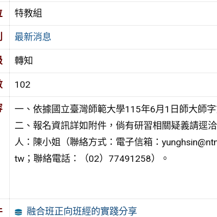
位
特教組
別
最新消息
級
轉知
數
102
容
一、依據國立臺灣師範大學115年6月1日師大師字第1
二、報名資訊詳如附件，倘有研習相關疑義請逕洽
人：陳小姐（聯絡方式：電子信箱：yunghsin@ntnu.
tw；聯絡電話：（02）77491258）。
融合班正向班經的實踐分享
件