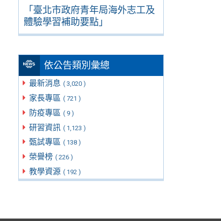
「臺北市政府青年局海外志工及
體驗學習補助要點」
依公告類別彙總
最新消息
( 3,020 )
家長專區
( 721 )
防疫專區
( 9 )
研習資訊
( 1,123 )
甄試專區
( 138 )
榮譽榜
( 226 )
教學資源
( 192 )