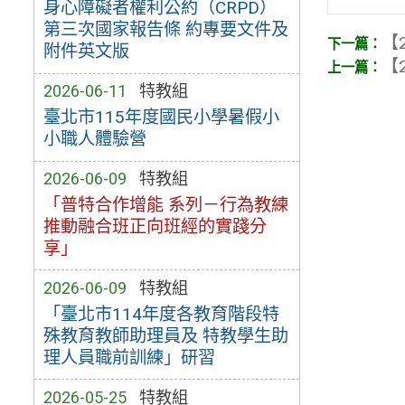
身心障礙者權利公約（CRPD）
第三次國家報告條 約專要文件及
【2
附件英文版
【2
2026-06-11
特教組
臺北市115年度國民小學暑假小
小職人體驗營
2026-06-09
特教組
「普特合作增能 系列－行為教練
推動融合班正向班經的實踐分
享」
2026-06-09
特教組
「臺北市114年度各教育階段特
殊教育教師助理員及 特教學生助
理人員職前訓練」研習
2026-05-25
特教組