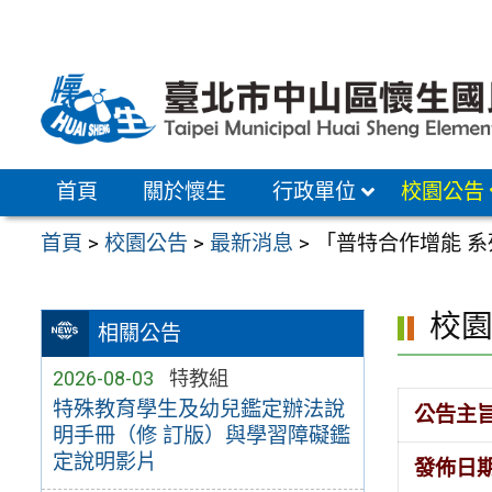
跳
至
主
要
內
容
首頁
關於懷生
行政單位
校園公告
區
首頁
>
校園公告
>
最新消息
>
「普特合作增能 
校
相關公告
2026-08-03
特教組
特殊教育學生及幼兒鑑定辦法說
公告主
明手冊（修 訂版）與學習障礙鑑
定說明影片
發佈日