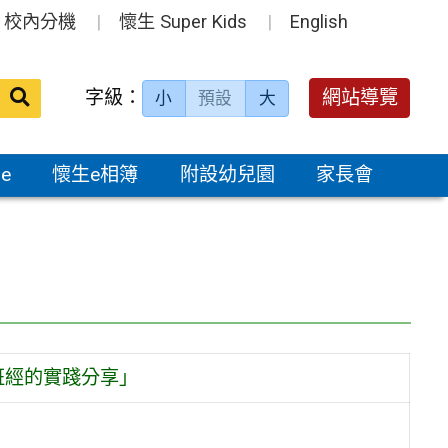
校內分機
懷生 Super Kids
English
送出
字級：
網站導覽
小
預設
大
搜
尋：
e
懷生e相簿
附設幼兒園
家長會
班經的實踐分享」