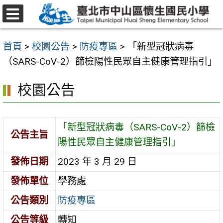
跳
至
選
主
單
首頁
>
校園公告
>
防疫專區
>
「新型冠狀病毒
要
（SARS-CoV-2）篩檢陽性民眾自主健康管理指引」
內
容
校園公告
區
「新型冠狀病毒（SARS-CoV-2）篩檢
公告主旨
陽性民眾自主健康管理指引」
發佈日期
2023 年 3 月 29 日
發佈單位
學務處
公告類別
防疫專區
公告等級
轉知