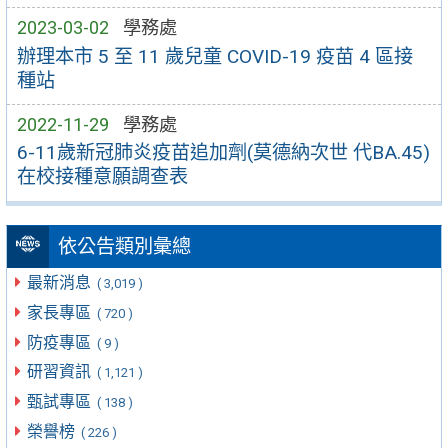
2023-03-02
學務處
辦理本市 5 至 11 歲兒童 COVID-19 疫苗 4 區接
種站
2022-11-29
學務處
6-11歲新冠肺炎疫苗追加劑(莫德納次世 代BA.45)
在校接種意願調查表
依公告類別彙總
最新消息
( 3,019 )
家長專區
( 720 )
防疫專區
( 9 )
研習資訊
( 1,121 )
甄試專區
( 138 )
榮譽榜
( 226 )