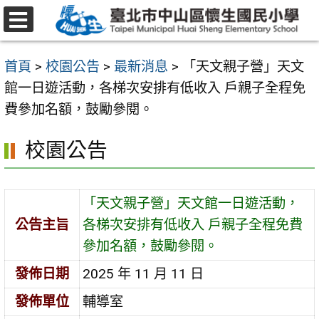
跳
至
選
主
單
首頁
>
校園公告
>
最新消息
>
「天文親子營」天文
要
館一日遊活動，各梯次安排有低收入 戶親子全程免
內
費參加名額，鼓勵參閱。
容
區
校園公告
「天文親子營」天文館一日遊活動，
公告主旨
各梯次安排有低收入 戶親子全程免費
參加名額，鼓勵參閱。
發佈日期
2025 年 11 月 11 日
發佈單位
輔導室