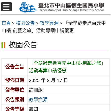
跳
至
選
主
單
首頁
>
校園公告
>
教學資源
>
「全學齡走進百元中
要
山樓-創藝之旅」活動專案申請優惠
內
容
校園公告
區
「全學齡走進百元中山樓-創藝之旅」
公告主旨
活動專案申請優惠
發佈日期
2025 年 2 月 17 日
發佈單位
註冊組
公告類別
教學資源
公告等級
轉知