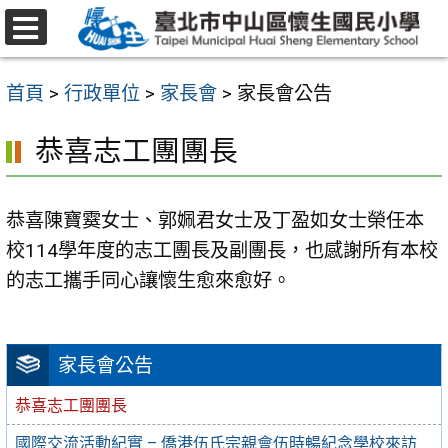
跳
至
選
主
單
首頁
>
行政單位
>
家長會
>
家長會公告
要
內
恭喜志工團團長
容
區
恭喜陳寶霙女士、郭姵君女士及丁盈如女士榮任本
校114學年度的志工團長及副團長，也感謝所有本校
的志工攜手同心讓懷生愈來愈好。
家長會公告
恭喜志工團團長
國際交流活動紀實 – 僑港伍氏宗親會伍時暢紀念學校來訪