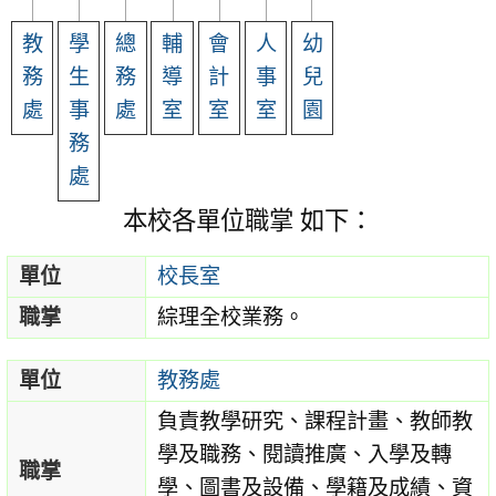
教
學
總
輔
會
人
幼
務
生
務
導
計
事
兒
處
事
處
室
室
室
園
務
處
本校各單位職掌 如下：
單位
校長室
職掌
綜理全校業務。
單位
教務處
負責教學研究、課程計畫、教師教
學及職務、閱讀推廣、入學及轉
職掌
學、圖書及設備、學籍及成績、資