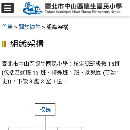
跳
至
選
主
單
首頁
>
關於懷生
>
組織架構
要
內
組織架構
容
區
臺北市中山區懷生國民小學：核定總班級數 15班
(包括普通班 13 班、特殊班 1 班、幼兒園 (普幼 1
班))，下設 3 處 3 室 1 園。
校長